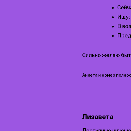
Сейч
Ищу:
В во
Пред
Сильно желаю быт
Анкета и номер полно
Лизавета
Доступные шлюшеч