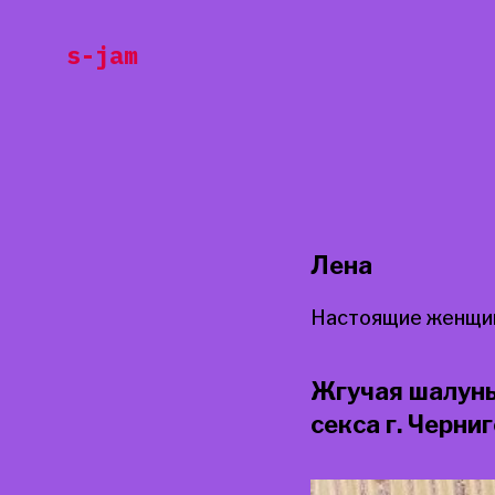
Перейти
s-jam
к
содержанию
Лена
Настоящие женщин
Жгучая шалунь
секса г. Черни