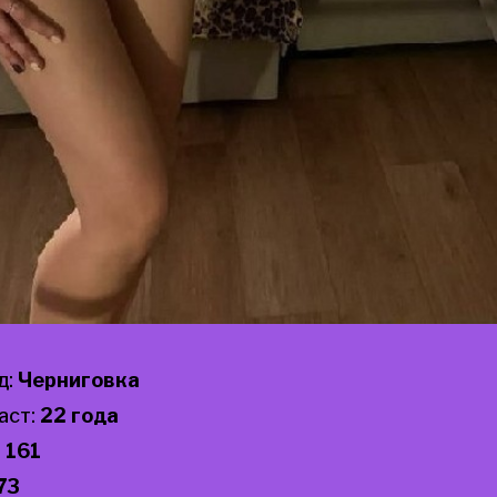
д:
Черниговка
аст:
22 года
:
161
73