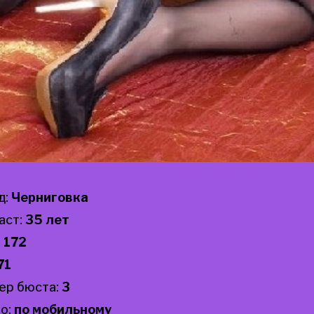
д:
Черниговка
аст:
35 лет
:
172
71
ер бюста:
3
о:
по мобильному