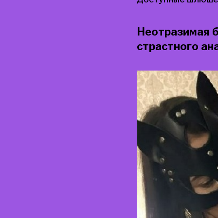
Неотразимая б
страстного ан