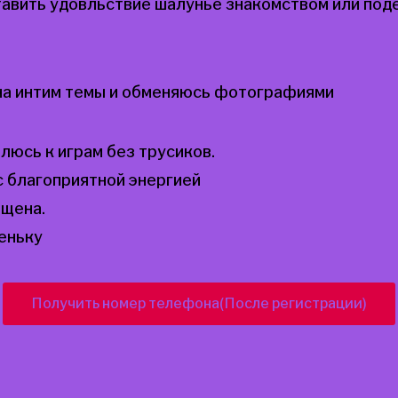
тавить удовльствие шалунье знакомством или под
а интим темы и обменяюсь фотографиями
люсь к играм без трусиков.
с благоприятной энергией
ощена.
еньку
Получить номер телефона(После регистрации)