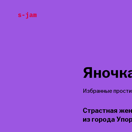
Перейти
s-jam
к
содержанию
Яночк
Избранные прости
Страстная жен
из города Упо