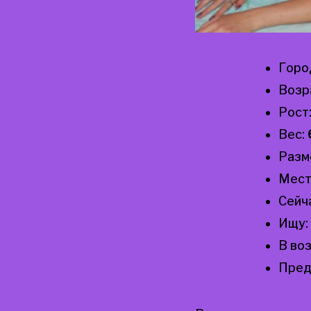
Горо
Возр
Рост
Вес:
Разм
Мест
Сейч
Ищу:
В во
Пред