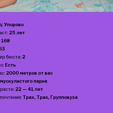
д:
Упорово
аст:
25 лет
:
168
63
ер бюста:
2
о:
Есть
ас:
2000 метров от вас
мускулистого парня
зрасте:
22 — 41 лет
почтения:
Трах, Трах, Групповуха