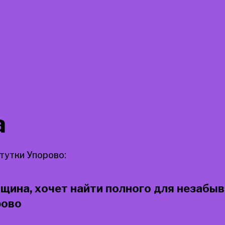
а
тутки Упорово:
щина, хочет найти полного для незабы
рово