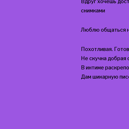
Вдруг хочешь дос
снимками
Люблю общаться н
Похотливая. Готов
Не скучна добрая 
В интиме раскреп
Дам шикарную пис