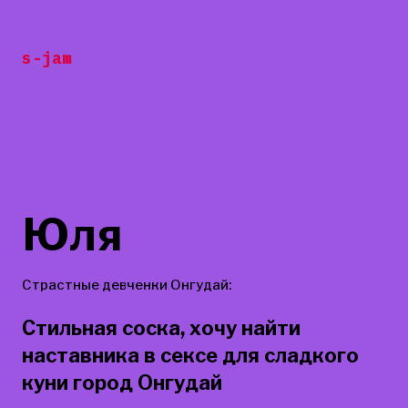
Перейти
к
s-jam
содержанию
Юля
Страстные девченки Онгудай:
Стильная соска, хочу найти
наставника в сексе для сладкого
куни город Онгудай