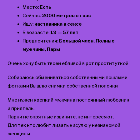
Место:
Есть
Сейчас:
2000 метров от вас
Ищу:
наставника в сексе
В возрасте:
19 — 57 лет
Предпочтения:
Большой член, Полные
мужчины, Пары
Очень хочу быть твоей ебливой в рот проституткой
Собираюсь обмениваться собственными пошлыми
фотками Вышлю снимки собственной попочки
Мне нужен крепкий мужчина постоянный любовник
и приятель.
Парни не опрятные извините, не интересуют.
Для тех кто любит лизать кисулю у незнакомой
женщины