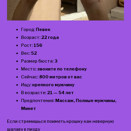
Город:
Певек
Возраст:
22 года
Рост:
156
Вес:
52
Размер бюста:
3
Место:
звоните по телефону
Сейчас:
800 метров от вас
Ищу:
крепкого мужчину
В возрасте:
21 — 54 лет
Предпочтения:
Массаж, Полные мужчины,
Минет
Если стремишься поиметь крошку как неверную
шалаву в пизду