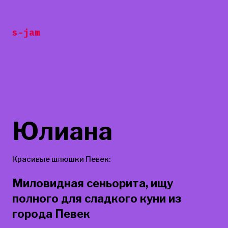
Перейти
к
s-jam
содержанию
Юлиана
Красивые шлюшки Певек:
Миловидная сеньорита, ищу
полного для сладкого куни из
города Певек