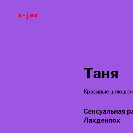
Перейти
s-jam
к
содержанию
Таня
Красивые шлюшечк
Сексуальная ра
Лахденпох