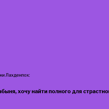
и Лахденпох:
быня, хочу найти полного для страстног