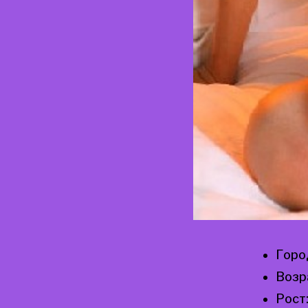
Горо
Возр
Рост