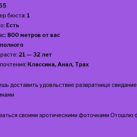
55
ер бюста:
1
о:
Есть
ас:
800 метров от вас
полного
зрасте:
21 — 32 лет
почтения:
Классика, Анал, Трах
ешь доставить удовльствие развратнице свидание
мками
аться своими эротическими фоточками Отошлю 