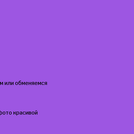
м или обменяемся
фото красивой