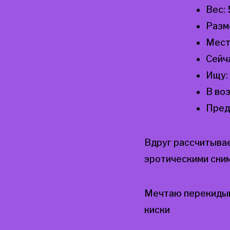
Вес:
Разм
Мест
Сейч
Ищу:
В во
Пред
Вдруг рассчитыва
эротическими сни
Мечтаю перекидыв
киски