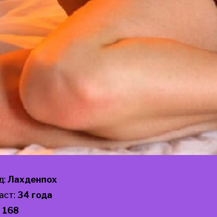
д:
Лахденпох
аст:
34 года
:
168