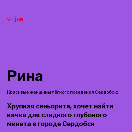
Перейти
к
s-jam
содержанию
Рина
Красивые женщины лёгкого поведения Сердобск:
Хрупкая сеньорита, хочет найти
качка для сладкого глубокого
минета в городе Сердобск