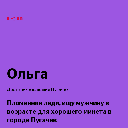
Перейти
к
s-jam
содержанию
Ольга
Доступные шлюшки Пугачев:
Пламенная леди, ищу мужчину в
возрасте для хорошего минета в
городе Пугачев