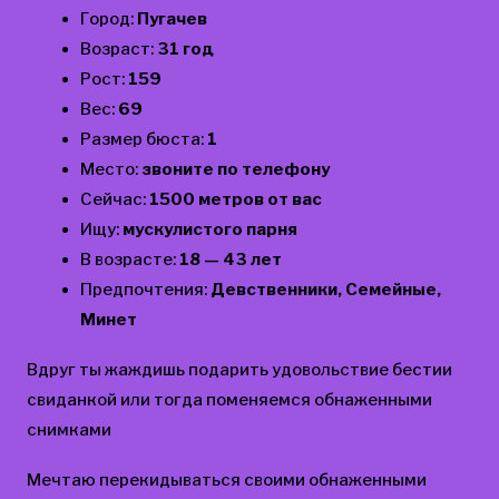
Город:
Пугачев
Возраст:
31 год
Рост:
159
Вес:
69
Размер бюста:
1
Место:
звоните по телефону
Сейчас:
1500 метров от вас
Ищу:
мускулистого парня
В возрасте:
18 — 43 лет
Предпочтения:
Девственники, Семейные,
Минет
Вдруг ты жаждишь подарить удовольствие бестии
свиданкой или тогда поменяемся обнаженными
снимками
Мечтаю перекидываться своими обнаженными