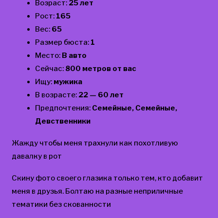
Возраст:
25 лет
Рост:
165
Вес:
65
Размер бюста:
1
Место:
В авто
Сейчас:
800 метров от вас
Ищу:
мужика
В возрасте:
22 — 60 лет
Предпочтения:
Семейные, Семейные,
Девственники
Жажду чтобы меня трахнули как похотливую
давалку в рот
Скину фото своего глазика только тем, кто добавит
меня в друзья. Болтаю на разные неприличные
тематики без скованности