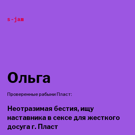
Перейти
к
s-jam
содержанию
Ольга
Проверенные рабыни Пласт:
Неотразимая бестия, ищу
наставника в сексе для жесткого
досуга г. Пласт