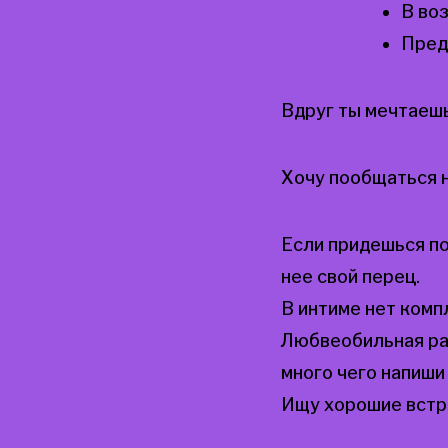
В во
Пред
Вдруг ты мечтаеш
Хочу пообщаться н
Если придешься по
нее свой перец.
В интиме нет комп
Любвеобильная ра
много чего напиши
Ищу хорошие встр