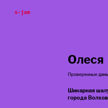
Перейти
s-jam
к
содержанию
Олеся
Проверенные дамы
Шикарная шалу
города Волхов