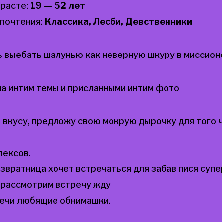
зрасте:
19 — 52 лет
почтения:
Классика, Лесби, Девственники
ь выебать шалунью как неверную шкуру в миссион
а интим темы и приcланными интим фото
 вкусу, предложу свою мокрую дырочку для того ч
лексов.
звратница хочет встречаться для забав пися суп
 рассмотрим встречу жду
ечи любящие обнимашки.