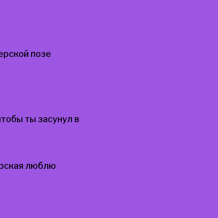
ерской позе
тобы ты засунул в
ерская люблю