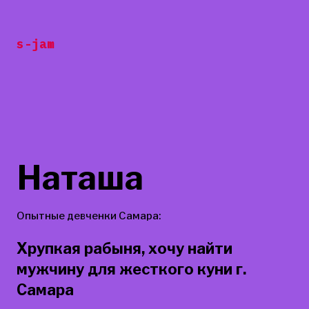
Перейти
к
s-jam
содержанию
Наташа
Опытные девченки Самара:
Хрупкая рабыня, хочу найти
мужчину для жесткого куни г.
Самара