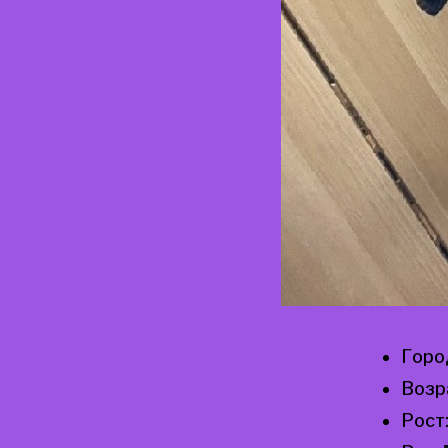
Горо
Возр
Рост