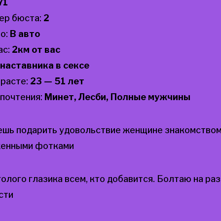
71
ер бюста:
2
о:
В авто
ас:
2км от вас
наставника в сексе
зрасте:
23 — 51 лет
почтения:
Минет, Лесби, Полные мужчины
ешь подарить удовольствие женщине знакомством
женными фотками
олого глазика всем, кто добавится. Болтаю на р
сти