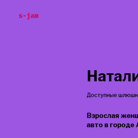
Перейти
s-jam
к
содержанию
Натал
Доступные шлюшки
Взрослая женщ
авто в городе