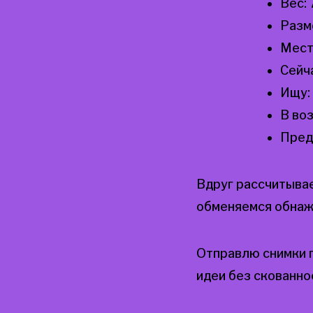
Вес:
Разм
Мест
Сейч
Ищу:
В во
Пред
Вдруг рассчитыва
обменяемся обна
Отправлю снимки г
идеи без скованно