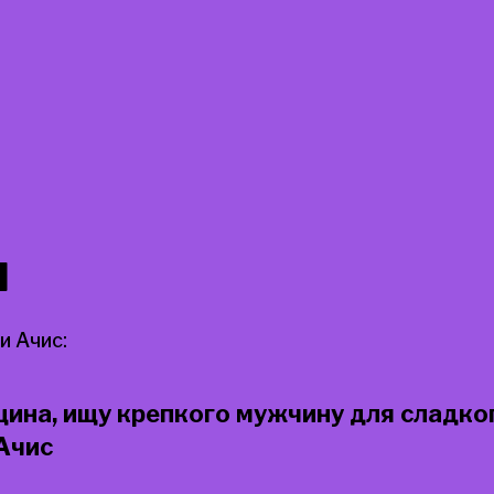
и
 Ачис:
ина, ищу крепкого мужчину для сладког
 Ачис