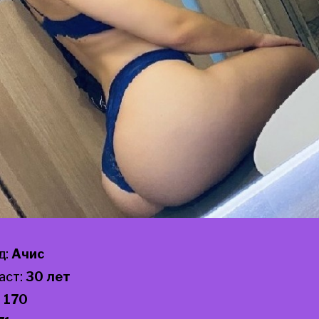
д:
Ачис
аст:
30 лет
:
170