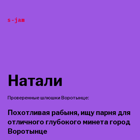
Перейти
к
s-jam
содержанию
Натали
Проверенные шлюшки Воротынце:
Похотливая рабыня, ищу парня для
отличного глубокого минета город
Воротынце