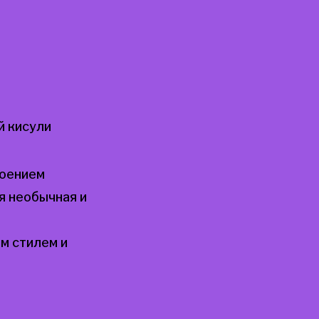
й кисули
роением
я необычная и
м стилем и