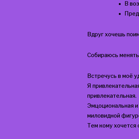
В во
Пред
Вдруг хочешь пои
Собираюсь менятьс
Встречусь в моё 
Я привлекательная
привлекательная.
Эмцоциональная и
миловидной фигур
Тем кому хочется