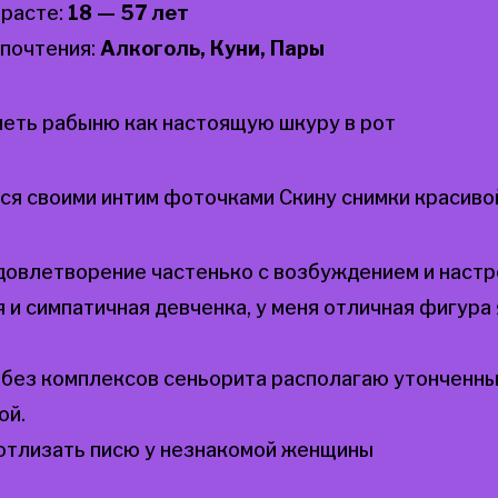
зрасте:
18 — 57 лет
почтения:
Алкоголь, Куни, Пары
меть рабыню как настоящую шкуру в рот
я своими интим фоточками Скину снимки красиво
удовлетворение частенько с возбуждением и наст
 и симпатичная девченка, у меня отличная фигура 
 без комплексов сеньорита располагаю утонченны
ой.
 отлизать писю у незнакомой женщины