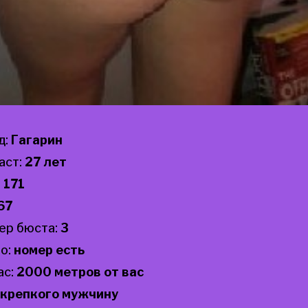
д:
Гагарин
аст:
27 лет
:
171
67
ер бюста:
3
о:
номер есть
ас:
2000 метров от вас
крепкого мужчину