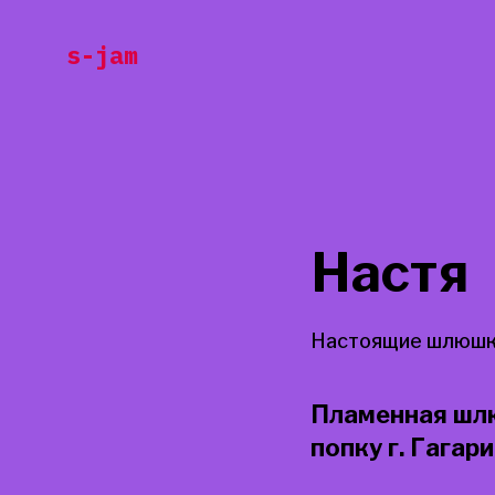
Перейти
s-jam
к
содержанию
Настя
Настоящие шлюшки
Пламенная шлю
попку г. Гагар