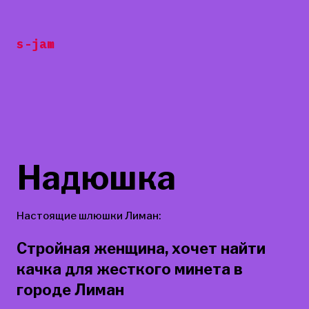
Перейти
к
s-jam
содержанию
Надюшка
Настоящие шлюшки Лиман:
Стройная женщина, хочет найти
качка для жесткого минета в
городе Лиман