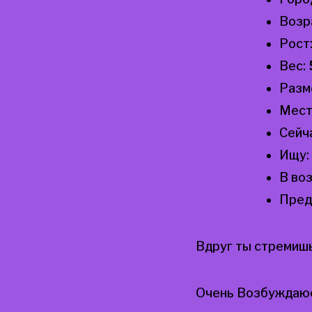
Возр
Рост
Вес:
Разм
Мест
Сейч
Ищу:
В во
Пред
Вдруг ты стремиш
Очень Возбуждаюс