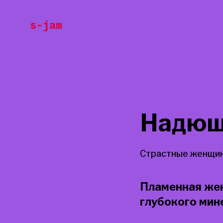
Перейти
s-jam
к
содержанию
Надюш
Страстные женщин
Пламенная жен
глубокого мин