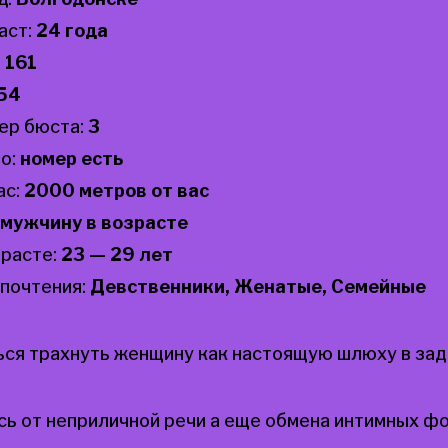
аст:
24 года
:
161
54
ер бюста:
3
о:
номер есть
ас:
2000 метров от вас
мужчину в возрасте
зрасте:
23 — 29 лет
почтения:
Девственники, Женатые, Семейные
ься трахнуть женщину как настоящую шлюху в зад
ь от неприличной речи а еще обмена интимных ф