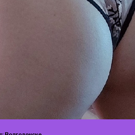
д:
Волгодонске