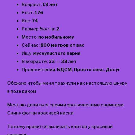
Возраст:
19 лет
Рост:
176
Вес:
74
Размер бюста:
2
Место:
по мобильному
Сейчас:
800 метров от вас
Ищу:
мускулистого парня
В возрасте:
23 — 38 лет
Предпочтения:
БДСМ, Просто секс, Досуг
Обожаю чтобы меня трахнули как настоящую шкуру
в позе раком
Мечтаю делиться своими эротическими снимками
Скину фотки красивой киски
Те кому нравится вылизать клитор у красивой
шлюшки