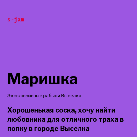
Перейти
к
s-jam
содержанию
Маришка
Эксклюзивные рабыни Выселка:
Хорошенькая соска, хочу найти
любовника для отличного траха в
попку в городе Выселка