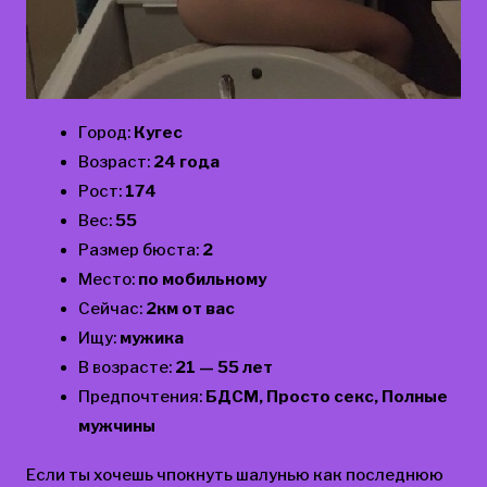
Город:
Кугес
Возраст:
24 года
Рост:
174
Вес:
55
Размер бюста:
2
Место:
по мобильному
Сейчас:
2км от вас
Ищу:
мужика
В возрасте:
21 — 55 лет
Предпочтения:
БДСМ, Просто секс, Полные
мужчины
Если ты хочешь чпокнуть шалунью как последнюю