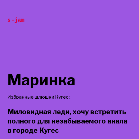
Перейти
к
s-jam
содержанию
Маринка
Избранные шлюшки Кугес:
Миловидная леди, хочу встретить
полного для незабываемого анала
в городе Кугес