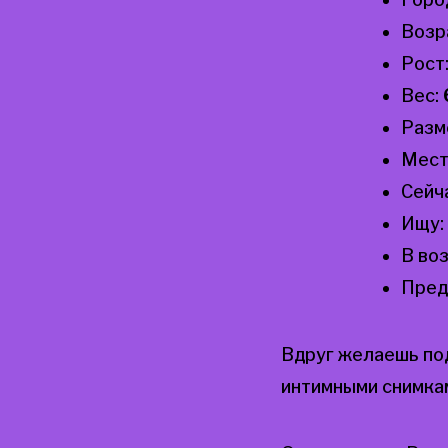
Возр
Рост
Вес:
Разм
Мест
Сейч
Ищу:
В во
Пред
Вдруг желаешь по
интимными снимка