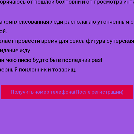
орячаюсь от пошлой болтовни и от просмотра ин
закомплексованная леди располагаю утонченным с
ой.
лает провести время для секса фигура суперска
видание жду
 мою писю будто бы в последний раз!
ерный поклонник и товарищ.
Получить номер телефона(После регистрации)