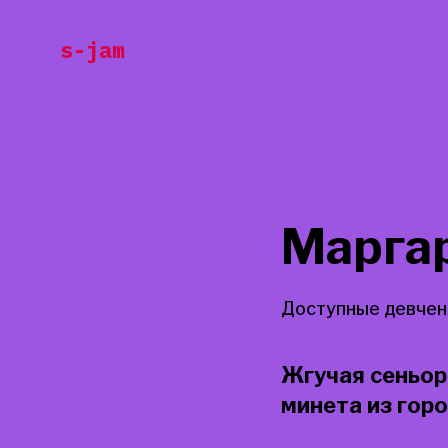
Перейти
s-jam
к
содержанию
Марга
Доступные девчен
Жгучая сеньор
минета из гор