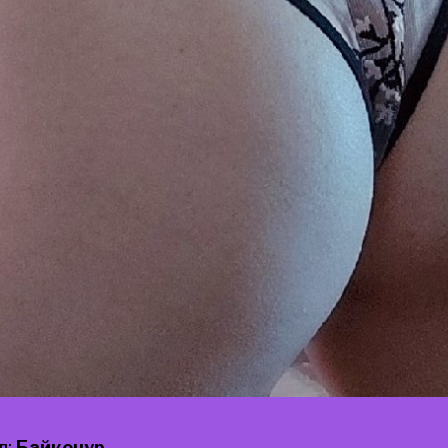
д:
Байконур