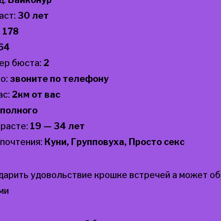
аст:
30 лет
:
178
64
ер бюста:
2
о:
звоните по телефону
ас:
2км от вас
полного
зрасте:
19 — 34 лет
почтения:
Куни, Групповуха, Просто секс
дарить удовольствие крошке встречей а может о
ми