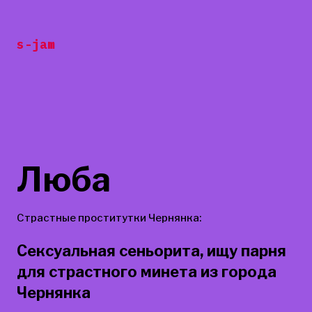
Перейти
к
s-jam
содержанию
Люба
Страстные проститутки Чернянка:
Сексуальная сеньорита, ищу парня
для страстного минета из города
Чернянка