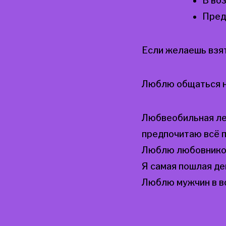
В во
Пред
Если желаешь взят
Люблю общаться н
Любвеобильная ле
предпочитаю всё 
Люблю любовников
Я самая пошлая де
Люблю мужчин в во