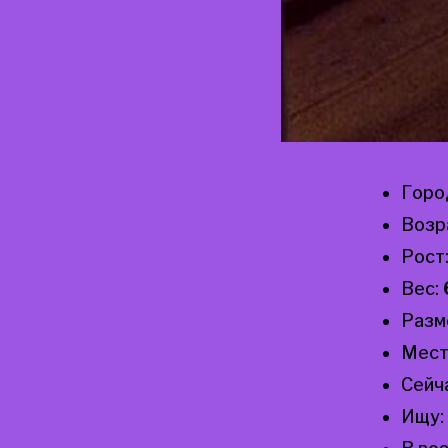
Горо
Возр
Рост
Вес:
Разм
Мест
Сейч
Ищу: