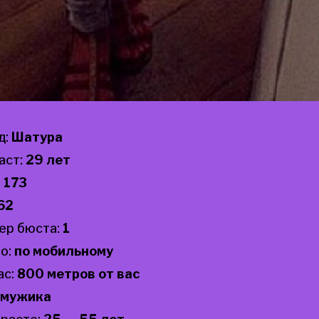
д:
Шатура
аст:
29 лет
:
173
62
ер бюста:
1
о:
по мобильному
ас:
800 метров от вас
мужика