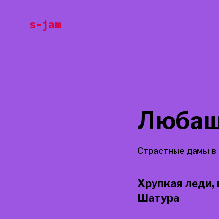
Перейти
s-jam
к
содержанию
Любаш
Страстные дамы в
Хрупкая леди, 
Шатура