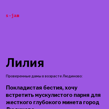
Перейти
к
s-jam
содержанию
Лилия
Проверенные дамы в возрасте Людиново:
Покладистая бестия, хочу
встретить мускулистого парня для
жесткого глубокого минета город