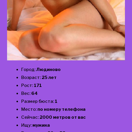
Город:
Людиново
Возраст:
25 лет
Рост:
171
Вес:
64
Размер бюста:
1
Место:
по номеру телефона
Сейчас:
2000 метров от вас
Ищу:
мужика