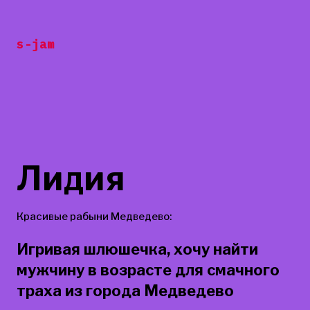
Перейти
к
s-jam
содержанию
Лидия
Красивые рабыни Медведево:
Игривая шлюшечка, хочу найти
мужчину в возрасте для смачного
траха из города Медведево