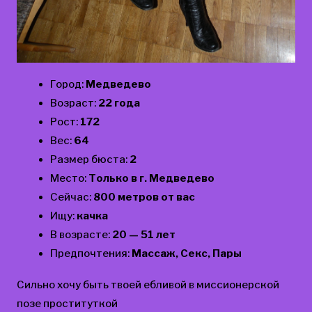
Город:
Медведево
Возраст:
22 года
Рост:
172
Вес:
64
Размер бюста:
2
Место:
Только в г. Медведево
Сейчас:
800 метров от вас
Ищу:
качка
В возрасте:
20 — 51 лет
Предпочтения:
Массаж, Секс, Пары
Сильно хочу быть твоей ебливой в миссионерской
позе проституткой