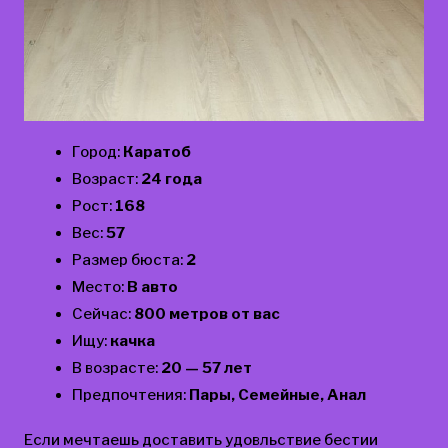
Город:
Каратоб
Возраст:
24 года
Рост:
168
Вес:
57
Размер бюста:
2
Место:
В авто
Сейчас:
800 метров от вас
Ищу:
качка
В возрасте:
20 — 57 лет
Предпочтения:
Пары, Семейные, Анал
Если мечтаешь доставить удовльствие бестии