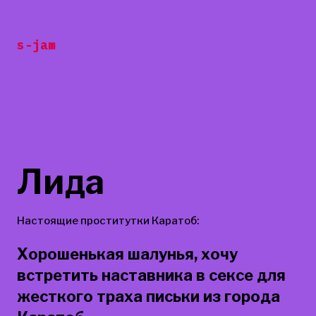
Перейти
к
s-jam
содержанию
Лида
Настоящие проститутки Каратоб:
Хорошенькая шалунья, хочу
встретить наставника в сексе для
жесткого траха письки из города