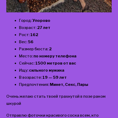
Город:
Упорово
Возраст:
27 лет
Рост:
162
Вес:
56
Размер бюста:
2
Место:
по номеру телефона
Сейчас:
1500 метров от вас
Ищу:
сильного мужика
В возрасте:
19 — 59 лет
Предпочтения:
Минет, Секс, Пары
Очень желаю стать твоей трахнутой в позе раком
шкурой
Отправлю фоточки красивого соска всем, кто