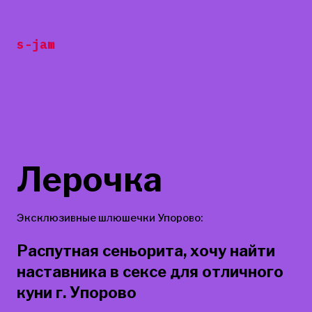
Перейти
к
s-jam
содержанию
Лерочка
Эксклюзивные шлюшечки Упорово:
Распутная сеньорита, хочу найти
наставника в сексе для отличного
куни г. Упорово