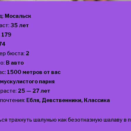
д:
Мосальск
аст:
35 лет
:
179
74
ер бюста:
2
о:
В авто
ас:
1500 метров от вас
мускулистого парня
зрасте:
25 — 27 лет
почтения:
Ебля, Девственники, Классика
ся трахнуть шалунью как безотказную шалаву в 