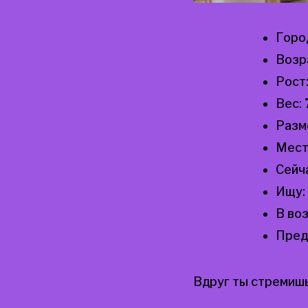
Горо
Возр
Рост
Вес:
Разм
Мест
Сейч
Ищу:
В во
Пред
Вдруг ты стремишь