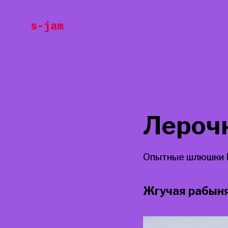
Перейти
s-jam
к
содержанию
Лероч
Опытные шлюшки 
Жгучая рабыня,