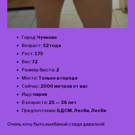
Город:
Чучково
Возраст:
32 года
Рост:
175
Вес:
72
Размер бюста:
2
Место:
Только в городе
Сейчас:
2000 метров от вас
Ищу:
парня
В возрасте:
25 — 36 лет
Предпочтения:
БДСМ, Лесби, Лесби
Очень хочу быть выебаной сзади давалкой