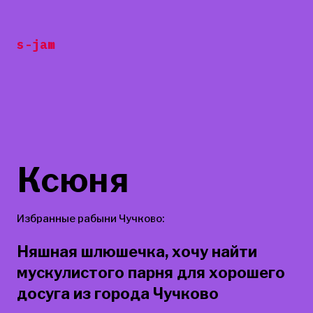
Перейти
к
s-jam
содержанию
Ксюня
Избранные рабыни Чучково:
Няшная шлюшечка, хочу найти
мускулистого парня для хорошего
досуга из города Чучково