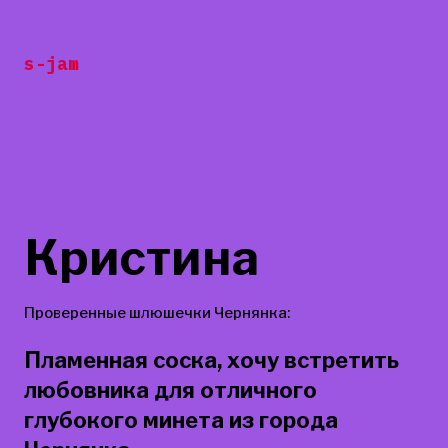
Перейти
к
s-jam
содержанию
Кристина
Проверенные шлюшечки Чернянка:
Пламенная соска, хочу встретить
любовника для отличного
глубокого минета из города