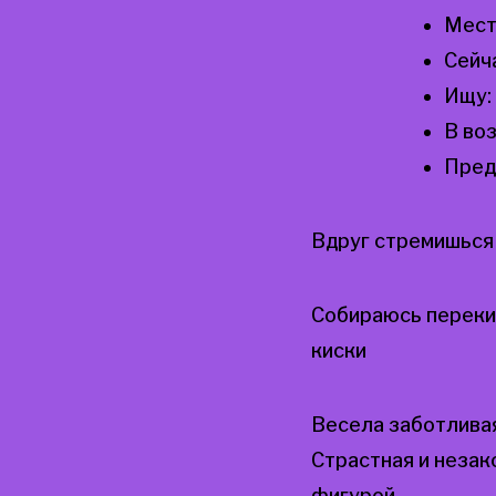
Мест
Сейч
Ищу:
В во
Пред
Вдруг стремишься 
Собираюсь переки
киски
Bесела заботливая
Страстная и неза
фигурой.