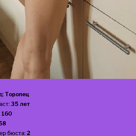
д:
Торопец
аст:
35 лет
:
160
58
ер бюста:
2