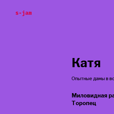
Перейти
s-jam
к
содержанию
Катя
Опытные дамы в в
Миловидная ра
Торопец