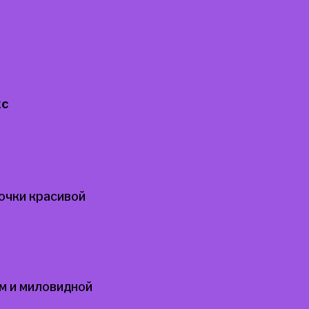
кс
очки красивой
м и миловидной