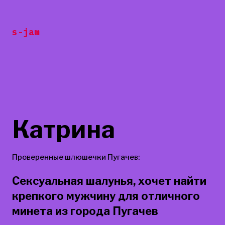
Перейти
к
s-jam
содержанию
Катрина
Проверенные шлюшечки Пугачев:
Сексуальная шалунья, хочет найти
крепкого мужчину для отличного
минета из города Пугачев