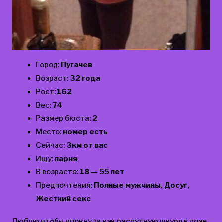
Город:
Пугачев
Возраст:
32 года
Рост:
162
Вес:
74
Размер бюста:
2
Место:
номер есть
Сейчас:
3км от вас
Ищу:
парня
В возрасте:
18 — 55 лет
Предпочтения:
Полные мужчины, Досуг,
Жесткий секс
Люблю чтобы чпокнули как распутную шкуру в позе