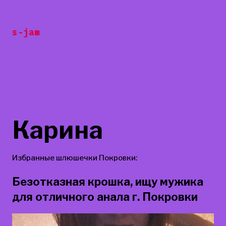
Перейти
к
s-jam
содержанию
Карина
Избранные шлюшечки Покровки:
Безотказная крошка, ищу мужика
для отличного анала г. Покровки