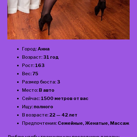
Город:
Анна
Возраст:
31 год
Рост:
163
Вес:
75
Размер бюста:
3
Место:
В авто
Сейчас:
1500 метров от вас
Ищу:
полного
В возрасте:
22 — 42 лет
Предпочтения:
Семейные, Женатые, Массаж
Люблю чтобы трахнули как последнюю давалку