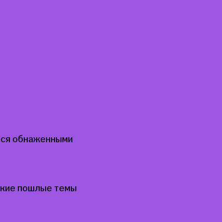
мся обнаженными
якие пошлые темы