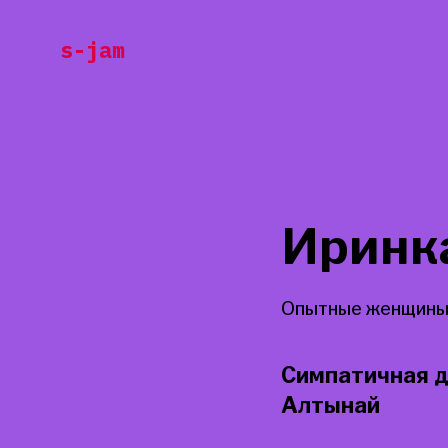
Перейти
s-jam
к
содержанию
Иринк
Опытные женщины
Симпатичная д
Алтынай