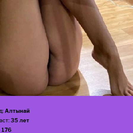
д:
Алтынай
аст:
35 лет
:
176