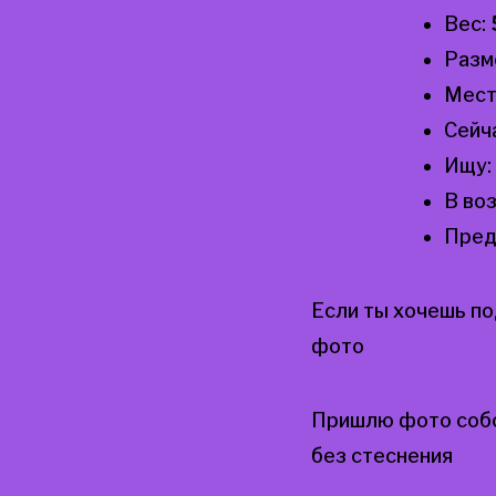
Вес:
Разм
Мест
Сейч
Ищу:
В во
Пред
Если ты хочешь п
фото
Пришлю фото собс
без стеснения