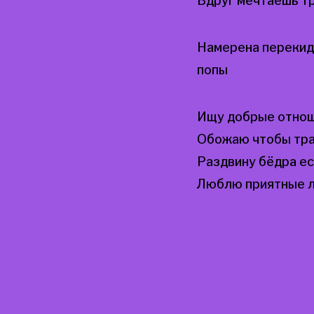
Вдруг мечтаешь тр
Намерена перекид
попы
Ищу добрые отнош
Обожаю чтобы трах
Раздвину бёдра е
Люблю приятные л