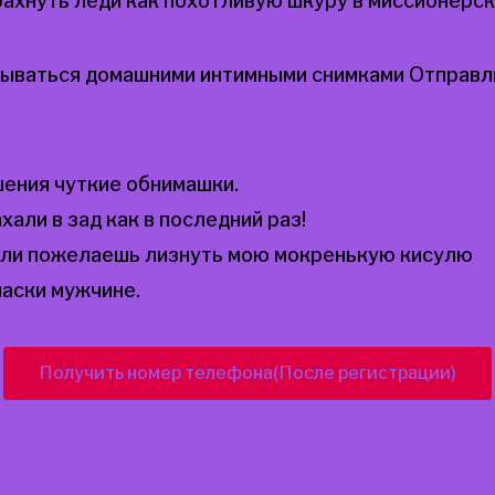
ахнуть леди как похотливую шкуру в миссионерск
ываться домашними интимными снимками Отправл
ения чуткие обнимашки.
али в зад как в последний раз!
сли пожелаешь лизнуть мою мокренькую кисулю
аски мужчине.
Получить номер телефона(После регистрации)