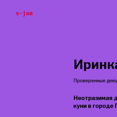
Перейти
s-jam
к
содержанию
Иринк
Проверенные деву
Неотразимая д
куни в городе