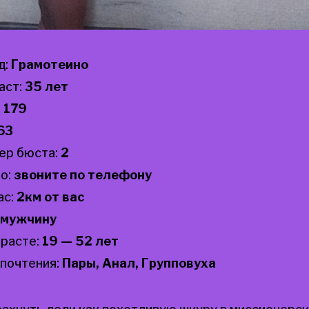
д:
Грамотеино
аст:
35 лет
:
179
63
ер бюста:
2
о:
звоните по телефону
ас:
2км от вас
мужчину
зрасте:
19 — 52 лет
почтения:
Пары, Анал, Групповуха