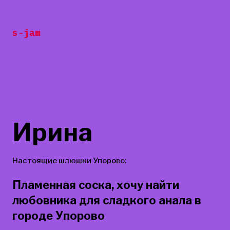
Перейти
к
s-jam
содержанию
Ирина
Настоящие шлюшки Упорово:
Пламенная соска, хочу найти
любовника для сладкого анала в
городе Упорово