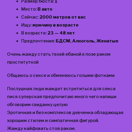
Размер бюста:
1
Место:
В авто
Сейчас:
2000 метров от вас
Ищу:
мужчину в возрасте
В возрасте:
23 — 48 лет
Предпочтения:
БДСМ, Алкоголь, Женатые
Очень жажду стать твоей ебаной в позе раком
проституткой
Общаюсь о сексе и обменяюсь голыми фотками
Послушная леди жаждет встретиться для секса
пися суперская предпочитаю много чего напиши
обговорим свиданку целую
Эротичная и без комплексов девченка обладающая
хорошим стилем и симпатичная фигурой.
Жажду кайфовать стоя раком.