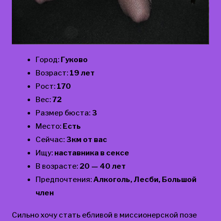
Город:
Гуково
Возраст:
19 лет
Рост:
170
Вес:
72
Размер бюста:
3
Место:
Есть
Сейчас:
3км от вас
Ищу:
наставника в сексе
В возрасте:
20 — 40 лет
Предпочтения:
Алкоголь, Лесби, Большой
член
Сильно хочу стать ебливой в миссионерской позе