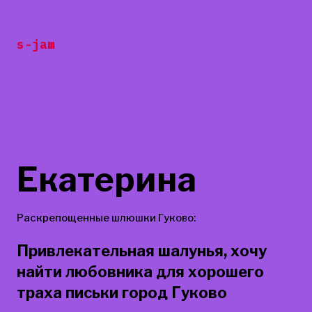
Перейти
к
s-jam
содержанию
Екатерина
Раскрепощенные шлюшки Гуково:
Привлекательная шалунья, хочу
найти любовника для хорошего
траха письки город Гуково