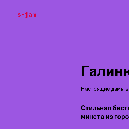
Перейти
s-jam
к
содержанию
Галин
Настоящие дамы в
Стильная бест
минета из гор