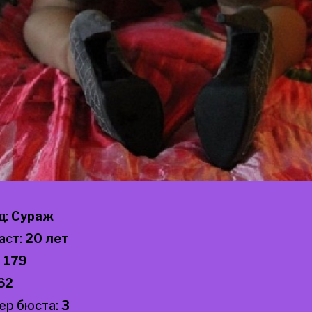
д:
Сураж
аст:
20 лет
:
179
62
ер бюста:
3