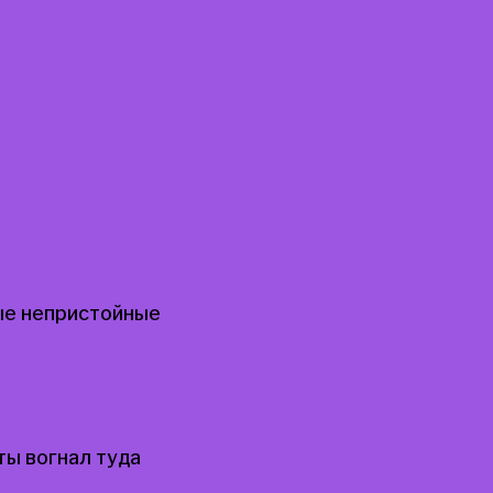
ые непристойные
ты вогнал туда