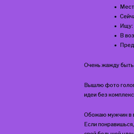
Мест
Сейч
Ищу:
В во
Пред
Очень жажду быть
Вышлю фото голог
идеи без комплек
Обожаю мужчин в в
Если понравишься,
свой большой член