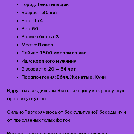
Город:
Текстильщик
Возраст:
30 лет
Рост:
174
Вес:
60
Размер бюста:
3
Место:
В авто
Сейчас:
1500 метров от вас
Ищу:
крепкого мужчину
В возрасте:
20 — 54 лет
Предпочтения:
Ебля, Женатые, Куни
Вдруг ты жаждишь выебать женщину как распутную
проститутку в рот
Сильно Разгорячаюсь от бескультурной беседы ну и
от присланных голых фоток
Всегда в прекрасном настроении и желании