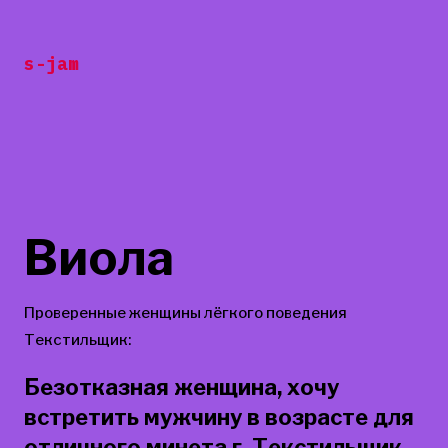
Перейти
к
s-jam
содержанию
Виола
Проверенные женщины лёгкого поведения
Текстильщик:
Безотказная женщина, хочу
встретить мужчину в возрасте для
отличного минета г. Текстильщик