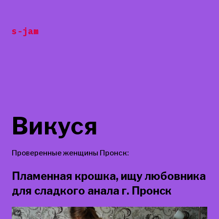
Перейти
к
s-jam
содержанию
Викуся
Проверенные женщины Пронск:
Пламенная крошка, ищу любовника
для сладкого анала г. Пронск