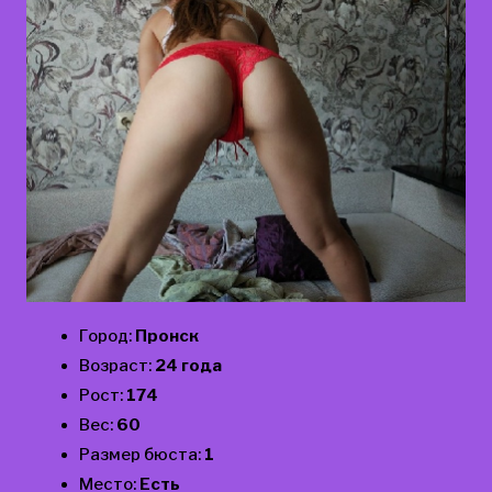
Город:
Пронск
Возраст:
24 года
Рост:
174
Вес:
60
Размер бюста:
1
Место:
Есть