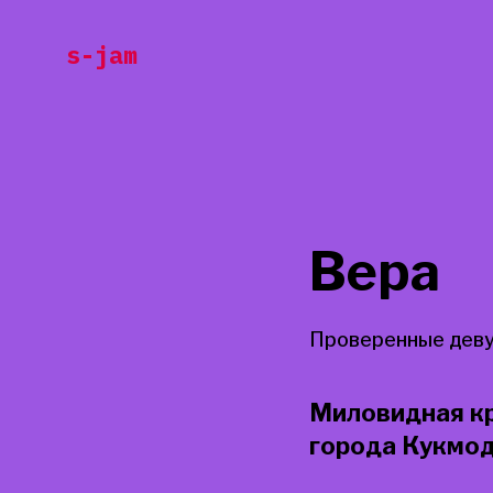
Перейти
s-jam
к
содержанию
Вера
Проверенные деву
Миловидная кр
города Кукмо