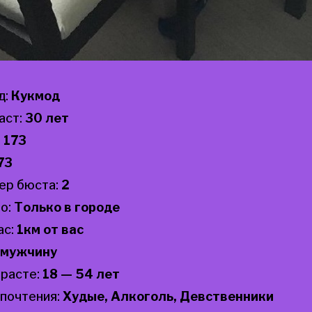
д:
Кукмод
аст:
30 лет
:
173
73
ер бюста:
2
о:
Только в городе
ас:
1км от вас
мужчину
зрасте:
18 — 54 лет
почтения:
Худые, Алкоголь, Девственники