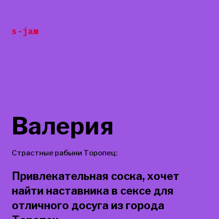
Перейти
к
s-jam
содержанию
Валерия
Страстные рабыни Торопец:
Привлекательная соска, хочет
найти наставника в сексе для
отличного досуга из города