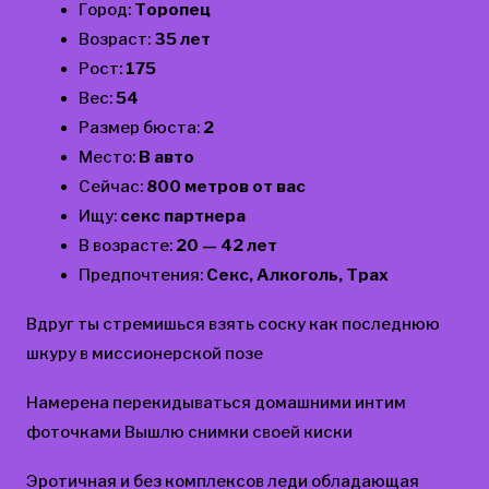
Город:
Торопец
Возраст:
35 лет
Рост:
175
Вес:
54
Размер бюста:
2
Место:
В авто
Сейчас:
800 метров от вас
Ищу:
секс партнера
В возрасте:
20 — 42 лет
Предпочтения:
Секс, Алкоголь, Трах
Вдруг ты стремишься взять соску как последнюю
шкуру в миссионерской позе
Намерена перекидываться домашними интим
фоточками Вышлю снимки своей киски
Эротичная и без комплексов леди обладающая