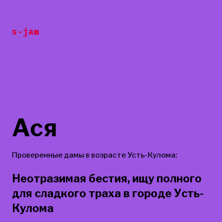
Перейти
к
s-jam
содержанию
Ася
Проверенные дамы в возрасте Усть-Кулома:
Неотразимая бестия, ищу полного
для сладкого траха в городе Усть-
Кулома