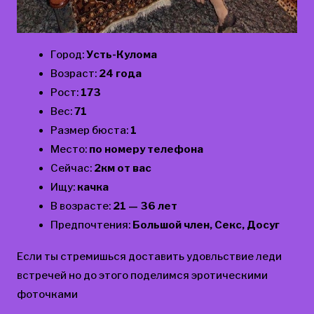
Город:
Усть-Кулома
Возраст:
24 года
Рост:
173
Вес:
71
Размер бюста:
1
Место:
по номеру телефона
Сейчас:
2км от вас
Ищу:
качка
В возрасте:
21 — 36 лет
Предпочтения:
Большой член, Секс, Досуг
Если ты стремишься доставить удовльствие леди
встречей но до этого поделимся эротическими
фоточками