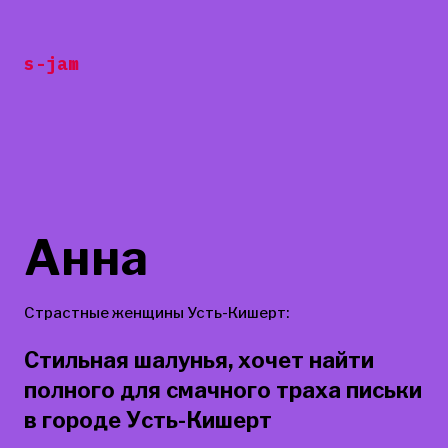
Перейти
к
s-jam
содержанию
Анна
Страстные женщины Усть-Кишерт:
Стильная шалунья, хочет найти
полного для смачного траха письки
в городе Усть-Кишерт