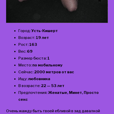
Город:
Усть-Кишерт
Возраст:
19 лет
Рост:
163
Вес:
69
Размер бюста:
1
Место:
по мобильному
Сейчас:
2000 метров от вас
Ищу:
любовника
В возрасте:
22 — 53 лет
Предпочтения:
Женатые, Минет, Просто
секс
Очень жажду быть твоей ебливой в зад давалкой