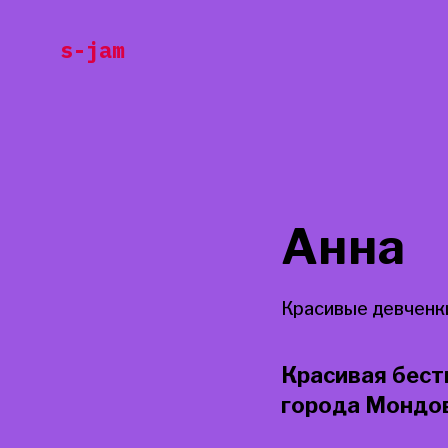
Перейти
s-jam
к
содержанию
Анна
Красивые девченк
Красивая бест
города Мондо