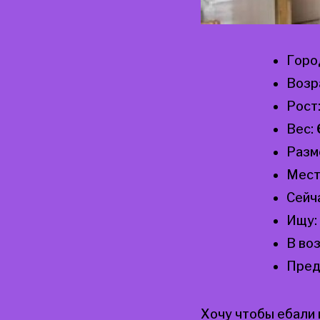
Горо
Возр
Рост
Вес:
Разм
Мест
Сейч
Ищу:
В во
Пред
Хочу чтобы ебали