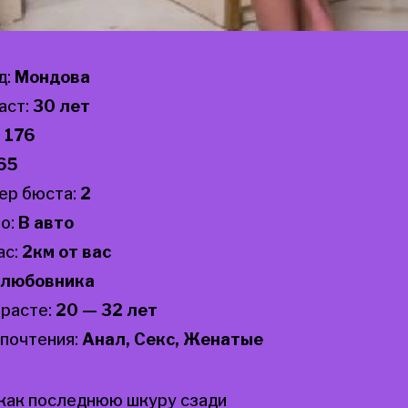
д:
Мондова
аст:
30 лет
:
176
65
ер бюста:
2
о:
В авто
ас:
2км от вас
любовника
зрасте:
20 — 32 лет
почтения:
Анал, Секс, Женатые
 как последнюю шкуру сзади