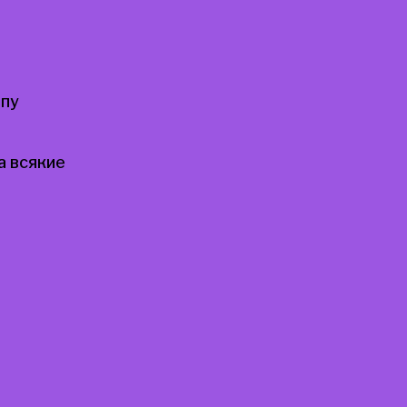
опу
а всякие