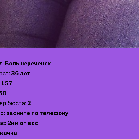
д:
Большереченск
аст:
36 лет
:
157
50
ер бюста:
2
о:
звоните по телефону
ас:
2км от вас
качка