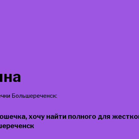
ина
чки Большереченск:
шечка, хочу найти полного для жестко
ьшереченск