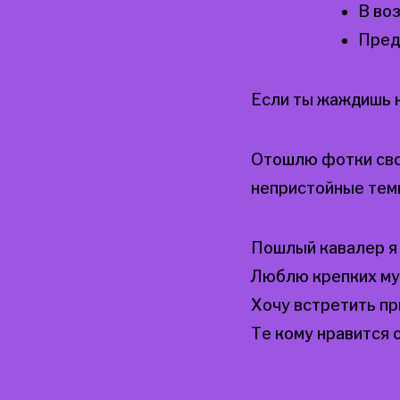
В во
Пред
Если ты жаждишь н
Отошлю фотки свое
непристойные тем
Пошлый кавалер я
Люблю крепких му
Хочу встретить п
Те кому нравится