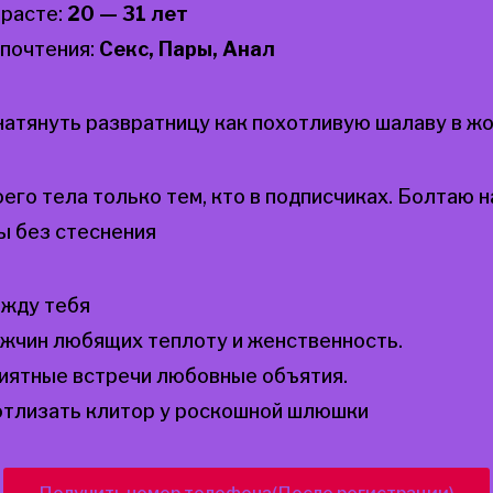
зрасте:
20 — 31 лет
почтения:
Секс, Пары, Анал
атянуть развратницу как похотливую шалаву в ж
го тела только тем, кто в подписчиках. Болтаю н
ы без стеснения
 жду тебя
жчин любящих теплоту и женственность.
риятные встречи любовные объятия.
 отлизать клитор у роскошной шлюшки