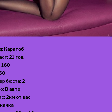
д:
Каратоб
аст:
21 год
:
160
50
ер бюста:
2
о:
В авто
ас:
2км от вас
качка