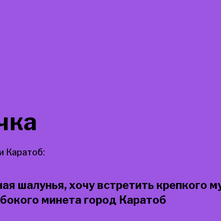
чка
 Каратоб:
ая шалунья, хочу встретить крепкого м
убокого минета город Каратоб