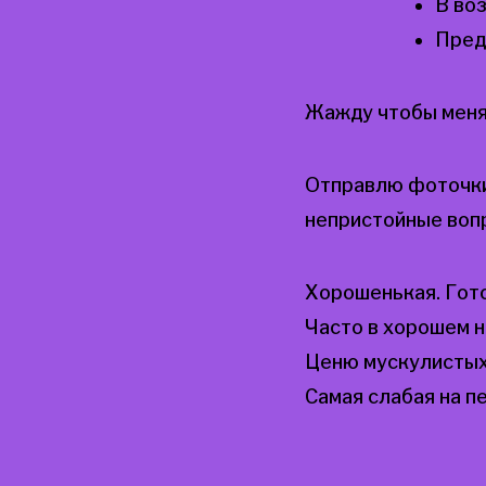
В во
Пред
Жажду чтобы меня
Отправлю фоточки 
непристойные воп
Хорошенькая. Гото
Часто в хорошем н
Ценю мускулистых
Самая слабая на пе