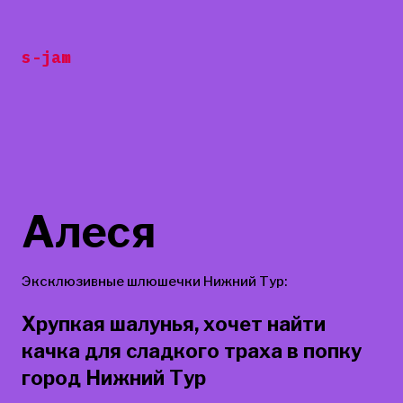
Перейти
к
s-jam
содержанию
Алеся
Эксклюзивные шлюшечки Нижний Тур:
Хрупкая шалунья, хочет найти
качка для сладкого траха в попку
город Нижний Тур